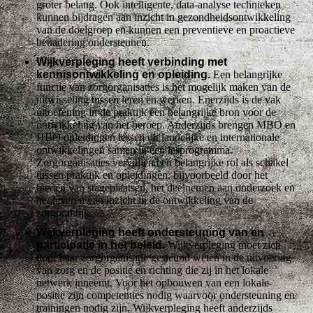
groter belang. Ook intelligente, data-analyse technieken
kunnen bijdragen aan inzicht in gezondheidsontwikkeling
van de doelgroep en kunnen een preventieve en proactieve
benadering ondersteunen.
Wijkverpleging heeft verbinding met
kennisontwikkeling en opleiding.
Een belangrijke
functie van zorgorganisaties is het mogelijk maken van de
uitwisseling tussen leren en werken. Enerzijds is de vak
uitoefening in de praktijk een belangrijke bron voor de
ontwikkeling van het beroep. Anderzijds brengen MBO en
HBO opleidingen lessen uit landelijke en internationale
ontwikkelingen samen in een lesprogramma.
Zorgorganisaties vervullen een belangrijke rol als schakel
tussen praktijk en opleidingen, bijvoorbeeld door het
bieden van stageplaatsen, het deelnemen aan onderzoek en
het leveren van inzicht in de ontwikkeling van de
zorgpraktijk.
Wijkverpleging heeft ondersteuning van en
participatie in het beleid.
Wijkverpleging moet zich
door haar zorgorganisatie gesteund weten in de uitvoering
van zorg en de positie en richting die zij in het lokale
netwerk inneemt. Voor het opbouwen van een lokale
positie zijn competenties nodig waarvoor ondersteuning en
trainingen nodig zijn. Wijkverpleging heeft anderzijds