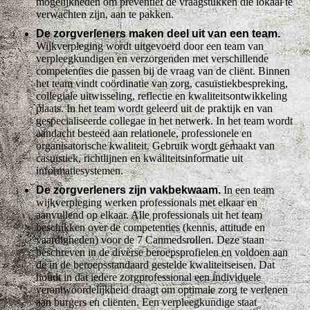
mogelijkheden om preventief de vraagstukken die lokaal te
verwachten zijn, aan te pakken.
De zorgverleners maken deel uit van een team.
Wijkverpleging wordt uitgevoerd door een team van
verpleegkundigen en verzorgenden met verschillende
competenties die passen bij de vraag van de cliënt. Binnen
het team vindt coördinatie van zorg, casuïstiekbespreking,
collegiale uitwisseling, reflectie en kwaliteitsontwikkeling
plaats. In het team wordt geleerd uit de praktijk en van
gespecialiseerde collegae in het netwerk. In het team wordt
aandacht besteed aan relationele, professionele en
organisatorische kwaliteit. Gebruik wordt gemaakt van
casuïstiek, richtlijnen en kwaliteitsinformatie uit
informatiesystemen.
De zorgverleners zijn vakbekwaam.
In een team
wijkverpleging werken professionals met elkaar en
aanvullend op elkaar. Alle professionals uit het team
beschikken over de competenties (kennis, attitude en
vaardigheden) voor de 7 Canmedsrollen. Deze staan
beschreven in de diverse beroepsprofielen en voldoen aan
de in de beroepsstandaard gestelde kwaliteitseisen. Dat
houdt in dat iedere zorgprofessional een individuele
verantwoordelijkheid draagt om optimale zorg te verlenen
aan burgers en cliënten. Een verpleegkundige staat