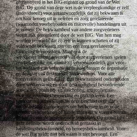
geregistreerd in het BIG-register op grond van de Wet
BIG. Op grond van deze wet is de verpleegkundige er zelf
(individueel!) voor verantwoordelijk dat zij bekwaam is
om haar beroep uit te oefenen en zorg gerelateerde
(waaronder voorbehouden en risicovolle) handelingen uit
te voeren. De bekwaamheid van andere zorgverleners
wordt niet gereguleerd door de wet BIG. Van hen mag
worden verwacht dat zij zelf in kunnen schatten of zij
voldoende bekwaam zijn om een zorg gerelateerde
handeling te verrichten. Maar ook de
werkgever/leidinggevende van deze zorgverleners spelen
een belangrijke rol, omdat zij verantwoordelijk zijn voor
het verlenen van verantwoorde zorg binnen de organisatie
en de inzet van deskundige medewerkers. Voor alle
zorgverleners geldt dat zij hun bekwaamheid onderhouden
door werkervaring en door deskundigheid bevorderende
activiteiten, zoals bij- en nascholing, intercollegiale
toetsing, casuïstiekbespreking en praktijkleren. Een
professional is bekwaam als deze beschikt over alle
noodzakelijke competenties om het beroep in de volle
breedte uit te oefenen of handelingen uit te voeren binnen
de kaders van de professionele standaard. Op grond van
deze definitie wordt onderscheid gemaakt in
handelingsbekwaamheid, en beroepsbekwaamheid. Voor
de wet Big geldt: niet bekwaam is niet bevoegd. Een