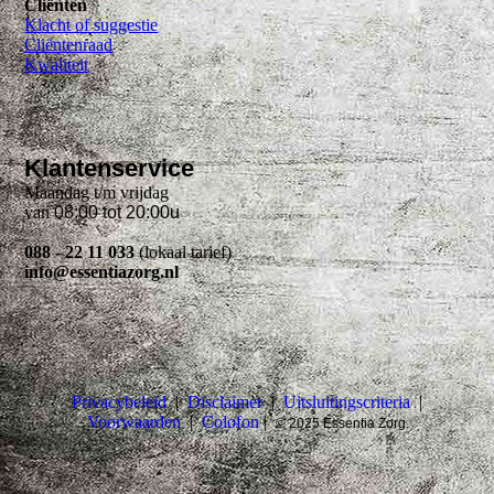
Cliënten
Klacht of suggestie
Cliëntenraad
Kwaliteit
Klantenservice
Maandag t/m vrijdag
van
08:00 tot 20:00u
088 - 22 11 033
(lokaal tarief)
info@essentiazorg.nl
Privacybeleid
|
Disclaimer
|
Uitsluitingscriteria
|
Voorwaarden
|
Colofon
|
© 2025 Essentia Zorg.