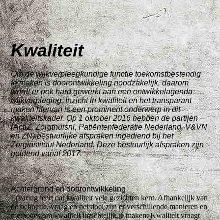
Kwaliteit
Om de wijkverpleegkundige functie toekomstbestendig
te maken is doorontwikkeling noodzakelijk, daarom
wordt er ook hard gewerkt aan een ontwikkelagenda
wijkverpleging. Inzicht in kwaliteit en het transparant
maken hiervan is een prominent onderwerp in dit
kwaliteitskader. Op 1 oktober 2016 hebben de partijen
(ActiZ, Zorgthuisnl, Patiëntenfederatie Nederland, V&VN
en ZN) bestuurlijke afspraken ingediend bij het
Zorginstituut Nederland. Deze bestuurlijk afspraken zijn
geldend vanaf 2017.
Achtergrond en doorontwikkeling
Ervaring leert dat kwaliteit vele gezichten kent. Afhankelijk van
de behoefte, vraag en het doel zijn er verschillende manieren en
methodes om kwaliteit inzichtelijk te maken. Kwaliteit vraagt