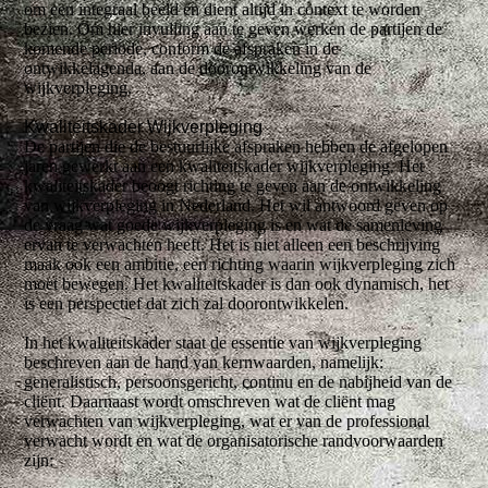
om een integraal beeld en dient altijd in context te worden
bezien. Om hier invulling aan te geven werken de partijen de
komende periode, conform de afspraken in de
ontwikkelagenda, aan de doorontwikkeling van de
wijkverpleging.
Kwaliteitskader Wijkverpleging
De partijen die de bestuurlijke afspraken hebben de afgelopen
jaren gewerkt aan een kwaliteitskader wijkverpleging. Het
kwaliteitskader beoogt richting te geven aan de ontwikkeling
van wijkverpleging in Nederland. Het wil antwoord geven op
de vraag wat goede wijkverpleging is en wat de samenleving
ervan te verwachten heeft. Het is niet alleen een beschrijving
maak ook een ambitie, een richting waarin wijkverpleging zich
moet bewegen. Het kwaliteitskader is dan ook dynamisch, het
is een perspectief dat zich zal doorontwikkelen.
In het kwaliteitskader staat de essentie van wijkverpleging
beschreven aan de hand van kernwaarden, namelijk:
generalistisch, persoonsgericht, continu en de nabijheid van de
cliënt. Daarnaast wordt omschreven wat de cliënt mag
verwachten van wijkverpleging, wat er van de professional
verwacht wordt en wat de organisatorische randvoorwaarden
zijn: