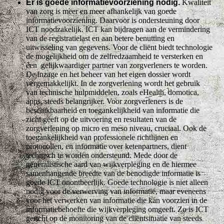
Er is goede informatievoorziening nodig.
Kwaliteit
van zorg is meer en meer afhankelijk van goede
informatievoorziening. Daarvoor is ondersteuning door
ICT noodzakelijk. ICT kan bijdragen aan de vermindering
van de registratielast en aan betere benutting en
uitwisseling van gegevens. Voor de cliënt biedt technologie
de mogelijkheid om de zelfredzaamheid te versterken en
een gelijkwaardiger partner van zorgverleners te worden.
De inzage en het beheer van het eigen dossier wordt
vergemakkelijkt. In de zorgverlening wordt het gebruik
van technische hulpmiddelen, zoals eHealth, domotica,
apps, steeds belangrijker. Voor zorgverleners is de
beschikbaarheid en toegankelijkheid van informatie die
zicht geeft op de uitvoering en resultaten van de
zorgverlening op micro en meso niveau, cruciaal. Ook de
toegankelijkheid van professionele richtlijnen en
protocollen, en informatie over ketenpartners, dient
technisch te worden ondersteund. Mede door de
generalistische aard van wijkverpleging en de hiermee
samenhangende breedte van de benodigde informatie is
goede ICT onontbeerlijk. Goede technologie is niet alleen
nodig voor de verwerving van informatie, maar eveneens
voor het verwerken van informatie die kan voorzien in de
informatiebehoefte die wijkverpleging omgeeft. Zo is ICT
gericht op de monitoring van de cliëntsituatie van steeds