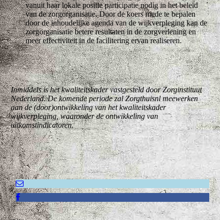
vanuit haar lokale positie participatie nodig in het beleid
van de zorgorganisatie. Door de koers mede te bepalen
door de inhoudelijke agenda van de wijkverpleging kan de
zorgorganisatie betere resultaten in de zorgverlening en
meer effectiviteit in de facilitering ervan realiseren.
Inmiddels is het kwaliteitskader vastgesteld door Zorginstituut
Nederland. De komende periode zal Zorgthuisnl meewerken
aan de (door)ontwikkeling van het kwaliteitskader
wijkverpleging, waaronder de ontwikkeling van
uitkomstindicatoren.