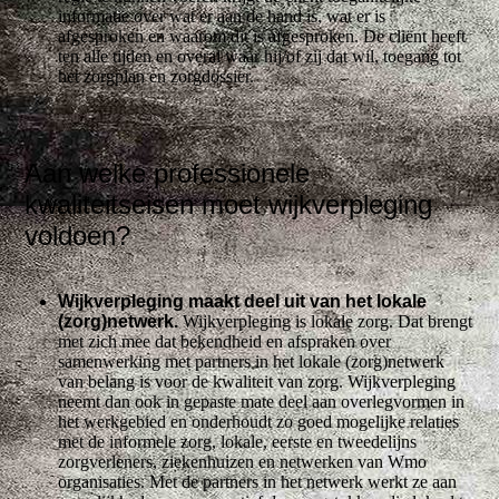
informatie over wat er aan de hand is, wat er is
afgesproken en waarom dit is afgesproken. De cliënt heeft
ten alle tijden en overal waar hij/of zij dat wil, toegang tot
het zorgplan en zorgdossier.
Aan welke professionele
kwaliteitseisen moet wijkverpleging
voldoen?
Wijkverpleging maakt deel uit van het lokale
(zorg)netwerk.
Wijkverpleging is lokale zorg. Dat brengt
met zich mee dat bekendheid en afspraken over
samenwerking met partners in het lokale (zorg)netwerk
van belang is voor de kwaliteit van zorg. Wijkverpleging
neemt dan ook in gepaste mate deel aan overlegvormen in
het werkgebied en onderhoudt zo goed mogelijke relaties
met de informele zorg, lokale, eerste en tweedelijns
zorgverleners, ziekenhuizen en netwerken van Wmo
organisaties. Met de partners in het netwerk werkt ze aan