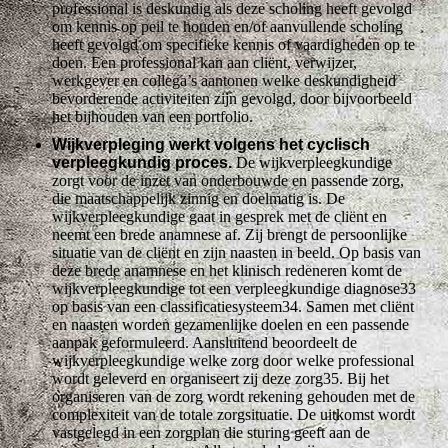
professional is deskundig als deze scholing heeft gevolgd
om kennis op peil te houden en/of aanvullende scholing
heeft gevolgd om specifieke kennis of vaardigheden op te
doen. Een professional kan aan cliënt, verwijzer,
werkgever en collega’s aantonen welke deskundigheid
bevorderende activiteiten zijn gevolgd, door bijvoorbeeld
het bijhouden van een portfolio.
Wijkverpleging werkt volgens het cyclisch
verpleegkundig proces.
De wijkverpleegkundige
zorgt voor de inzet van onderbouwde en passende zorg,
die maatschappelijk zinnig en doelmatig is. De
wijkverpleegkundige gaat in gesprek met de cliënt en
neemt een brede anamnese af. Zij brengt de persoonlijke
situatie van de cliënt en zijn naasten in beeld. Op basis van
deze brede anamnese en het klinisch redeneren komt de
wijkverpleegkundige tot een verpleegkundige diagnose33
op basis van een classificatiesysteem34. Samen met cliënt
en naasten worden gezamenlijke doelen en een passende
aanpak geformuleerd. Aansluitend beoordeelt de
wijkverpleegkundige welke zorg door welke professional
wordt geleverd en organiseert zij deze zorg35. Bij het
organiseren van de zorg wordt rekening gehouden met de
complexiteit van de totale zorgsituatie. De uitkomst wordt
vastgelegd in een zorgplan die sturing geeft aan de