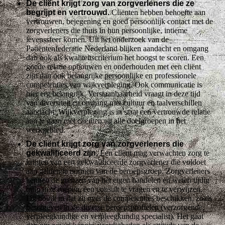
De cliënt krijgt zorg van zorgverleners die ze
begrijpt en vertrouwd.
Cliënten hebben behoefte aan
vertrouwen, bejegening en goed persoonlijk contact met de
zorgverleners die thuis in hun persoonlijke, intieme
levenssfeer komen. Uit het onderzoek van de
Patiëntenfederatie Nederland blijken aandacht en omgang
dan ook als kwaliteitscriterium het hoogst te scoren. Een
goede relatie opbouwen en onderhouden met een cliënt
zijn dan ook belangrijke persoonlijke en professionele
competenties van wijkverpleging. Ook communicatie is
hier erg belangrijk. Verstaanbaarheid vraagt in deze tijd
van diversiteit en omgang met cultuur en taalverschillen
aandacht. Wijkverpleging is in staat een vertrouwde relatie
aan te gaan met cliënten uit alle doelgroepen in het
werkgebied.
De cliënt krijgt zorg van zorgverleners die
gekwalificeerd zijn.
Een cliënt mag verwachten zorg te
krijgen van een gekwalificeerde zorgverlener die voldoet
aan geldende normen van de beroepsgroep. Zorgverleners
kennen de grenzen van het eigen handelen en weten tijdig
hulp in te roepen, een consult te vragen en te verwijzen.
Dit houdt in dat zij over de competenties beschikken, zoals
beschreven in de diverse beroepsprofielen (verzorgende,
verpleegkundige en verpleegkundig specialist). Het gaat