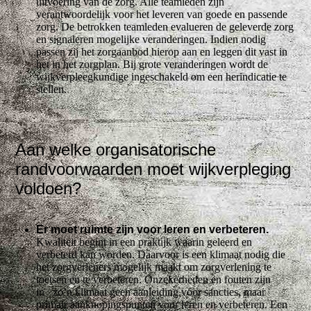
uitvoering van de zorg. Alle teamleden zijn
verantwoordelijk voor het leveren van goede en passende
zorg. De betrokken teamleden evalueren de geleverde zorg
en signaleren mogelijke veranderingen. Indien nodig
passen zij het zorgaanbod hierop aan en leggen dit vast in
het in het zorgplan. Bij grote veranderingen wordt de
wijkverpleegkundige ingeschakeld om een herindicatie te
stellen.
Aan welke organisatorische
randvoorwaarden moet wijkverpleging
voldoen?
Er moet ruimte zijn voor leren en verbeteren.
Kwaliteit begint in een praktijk waarin geleerd en
verbeterd kan worden. Daarvoor is een klimaat nodig die
het zorgverleners mogelijk maakt om zorgverlening te
toetsen en te verbeteren. Onzekerheden en fouten zijn
in zo’n klimaat geen aanleiding voor sancties, maar
primair aanknopingspunten voor leren en verbeteren. Een