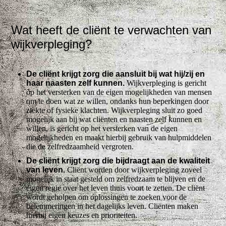
Wat heeft de cliënt te verwachten van
wijkverpleging?
De cliënt krijgt zorg die aansluit bij wat hij/zij en
haar naasten zelf kunnen.
Wijkverpleging is gericht
op het versterken van de eigen mogelijkheden van mensen
om te doen wat ze willen, ondanks hun beperkingen door
ziekte of fysieke klachten. Wijkverpleging sluit zo goed
mogelijk aan bij wat cliënten en naasten zelf kunnen en
willen, is gericht op het versterken van de eigen
mogelijkheden en maakt hierbij gebruik van hulpmiddelen
die de zelfredzaamheid vergroten.
De cliënt krijgt zorg die bijdraagt aan de kwaliteit
van leven.
Cliënt worden door wijkverpleging zoveel
mogelijk in staat gesteld om zelfredzaam te blijven en de
eigen regie over het leven thuis voort te zetten. De cliënt
wordt geholpen om oplossingen te zoeken voor de
belemmeringen in het dagelijks leven. Cliënten maken
hierbij eigen keuzes en prioriteiten.