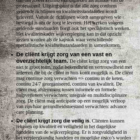
dan om zowel kennis, vaardigheden als attitude van de
professional. Uitgangspunt is dat alle zorg conform
geldende richtlijnen en kwaliteitsstandaarden wordt
geleverd. Vanuit de richtlijnen wordt aangegeven wie
bevoegd is om de zorg te leveren. Het werken volgens
geldende standaarden borgt ook het specialistisch werken.
Het kwaliteitskader wijkverpleging kan in dat opzicht
gezien worden als de kapstok waar verschillende
specialistische kwaliteitsstandaarden in samenkomen.
De cliënt krijgt zorg van een vast en
overzichtelijk team.
De cliënt krijgt zorg van een
niet te groot team, zodat bekendheid en vertrouwdheid met
iedereen die bij de cliënt in huis komt mogelijk is. De cliënt
mag continue zorg verwachten => continu in de keten,
continu 24/7 georganiseerd, continu van kwaliteit. De
cliënt mag afstemming tussen informele en formele
hulpverleners verwachten; integrale en multidisciplinaire
zorg. De cliënt mag anticipatie op een mogelijk verloop
van zijn/haar gezondheidstoestand verwachten: advance
care planning.
De cliënt krijgt zorg die veilig is.
Cliënten kunnen
rekenen op kwaliteit en veiligheid in het dagelijkse
handelen van de wijkverpleging. Er is zorgvuldigheid in
het verpleegkundig handelen en mogelijke risico’s worden