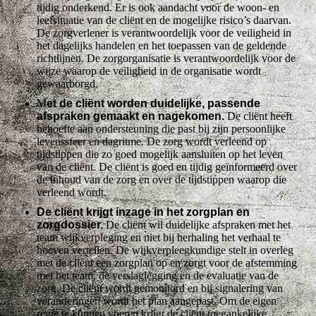
tijdig onderkend. Er is ook aandacht voor de woon- en
leefsituatie van de cliënt en de mogelijke risico’s daarvan.
De zorgverlener is verantwoordelijk voor de veiligheid in
het dagelijks handelen en het toepassen van de geldende
richtlijnen. De zorgorganisatie is verantwoordelijk voor de
wijze waarop de veiligheid in de organisatie wordt
gewaarborgd.
M
et de cliënt worden duidelijke, passende
afspraken gemaakt en nagekomen.
De cliënt heeft
behoefte aan ondersteuning die past bij zijn persoonlijke
levenssfeer en dagritme. De zorg wordt verleend op
tijdstippen die zo goed mogelijk aansluiten op het leven
van de cliënt. De cliënt is goed en tijdig geïnformeerd over
de inhoud van de zorg en over de tijdstippen waarop die
verleend wordt.
De cliënt krijgt inzage in het zorgplan en
zorgdossier.
De cliënt wil duidelijke afspraken met het
team wijkverpleging en niet bij herhaling het verhaal te
hoeven vertellen. De wijkverpleegkundige stelt in overleg
met de cliënt een zorgplan op en zorgt voor de afstemming
met het team, de verslaglegging en de evaluatie van de
zorg. De cliënt wordt gemonitord en bij signalering van
veranderingen wordt het plan aangepast. Om de eigen
regie te kunnen voeren krijgt de cliënt toegankelijke