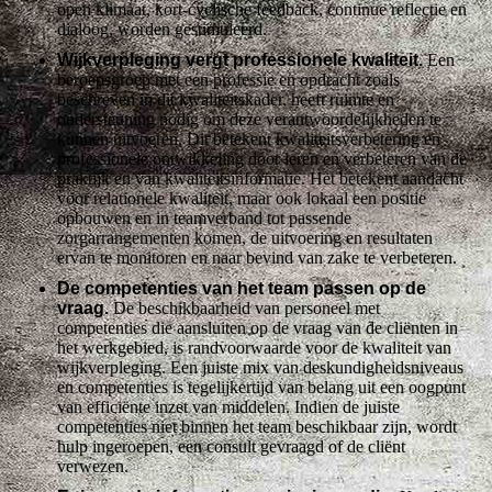
open klimaat, kort-cyclische feedback, continue reflectie en
dialoog, worden gestimuleerd.
Wijkverpleging vergt professionele kwaliteit.
Een
beroepsgroep met een professie en opdracht zoals
beschreven in dit kwaliteitskader, heeft ruimte en
ondersteuning nodig om deze verantwoordelijkheden te
kunnen uitvoeren. Dit betekent kwaliteitsverbetering en
professionele ontwikkeling door leren en verbeteren van de
praktijk en van kwaliteitsinformatie. Het betekent aandacht
voor relationele kwaliteit, maar ook lokaal een positie
opbouwen en in teamverband tot passende
zorgarrangementen komen, de uitvoering en resultaten
ervan te monitoren en naar bevind van zake te verbeteren.
De competenties van het team passen op de
vraag.
De beschikbaarheid van personeel met
competenties die aansluiten op de vraag van de cliënten in
het werkgebied, is randvoorwaarde voor de kwaliteit van
wijkverpleging. Een juiste mix van deskundigheidsniveaus
en competenties is tegelijkertijd van belang uit een oogpunt
van efficiënte inzet van middelen. Indien de juiste
competenties niet binnen het team beschikbaar zijn, wordt
hulp ingeroepen, een consult gevraagd of de cliënt
verwezen.