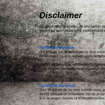
Disclaimer
Op deze pagina vindt u de disclaimer v
geven wij aan onder welk voorbehoud w
Intellectueel eigendom
Het gebruik van de informatie op deze websit
de informatie op deze website alleen hergeb
Zonder uitdrukkelijke schriftelijke toestemmi
hergebruiken. Het intellectueel eigendom ber
G
arantie of aanspraak
Voor de prijzen die op onze website staan, g
daarbij ontstaan en herkenbaar zijn als pr
B.V. te mogen claimen of te veronderstellen