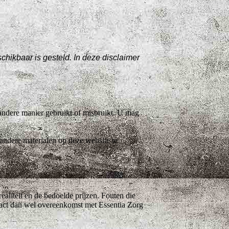
hikbaar is gesteld. In deze disclaimer
n andere manier gebruikt of misbruikt. U mag
 andere materialen op deze website te
ealiteit en de bedoelde prijzen. Fouten die
ract dan wel overeenkomst met Essentia Zorg