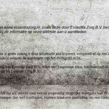
an www.essentiazorg.nl, zoals deze door Essentia Zorg B.V. besc
ij de informatie op onze website aan u aanbieden.
e is gratis zolang u deze informatie niet kopieert, verspreidt of op ee
ruiken volgens de regelingen van het dwingend recht.
ng van Essentia Zorg B.V. is het niet toegestaan tekst, fotomateriaal of
ust bij Essentia Zorg B.V..
eldt dat wij streven naar een zo zorgvuldig mogelijke weergave van de r
ogrammeer dan wel typefouten, vormen nooit een aanleiding om een cont
.