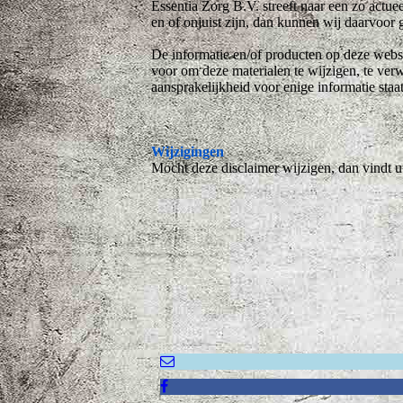
Essentia Zorg B.V. streeft naar een zo actu
en of onjuist zijn, dan kunnen wij daarvoor
De informatie en/of producten op deze webs
voor om deze materialen te wijzigen, te ver
aansprakelijkheid voor enige informatie staa
Wijzigingen
Mocht deze disclaimer wijzigen, dan vindt u