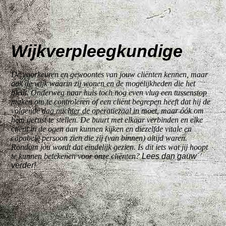
Wijkverpleegkundige
De voorkeuren en gewoontes van jouw cliënten kennen, maar
ook de wijk waarin zij wonen en de mogelijkheden die het
biedt. Onderweg naar huis toch nog even vlug een tussenstop
maken om te controleren of een cliënt begrepen heeft dat hij de
volgende dag nuchter de operatiezaal in moet, maar óók om
hem gerust te stellen. De buurt met elkaar verbinden en elke
cliënt in de ogen aan kunnen kijken en diezelfde vitale en
capabele persoon zien die zij (van binnen) altijd waren.
Rondom jou wordt dat eindelijk gezien. Is dit iets wat jij hoopt
te kunnen betekenen voor onze cliënten?
Lees dan gauw
verder!