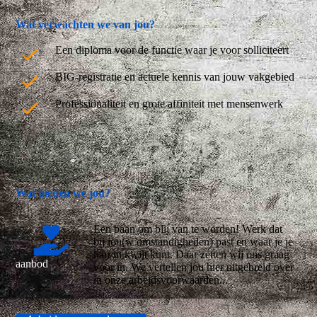
Wat verwachten we van jou?
Een diploma voor de functie waar je voor solliciteert
BIG-registratie en actuele kennis van jouw vakgebied
Professionaliteit en grote affiniteit met mensenwerk
Wat bieden we jou?
Een baan om blij van te worden! Werk dat
bij jou(w omstandigheden) past en waar je je
hart in kwijt kunt. Daar zetten wij ons graag
aanbod
voor in. We vertellen jou hier uitgebreid over
in onze arbeidsvoorwaarden...