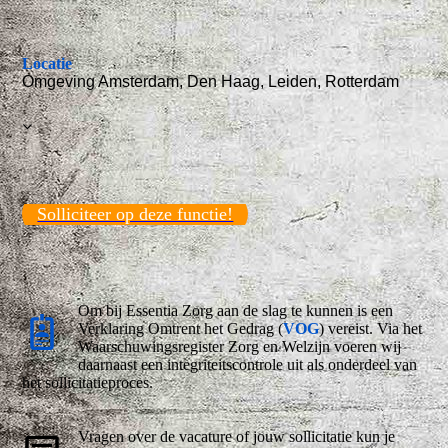
Locatie
Omgeving Amsterdam, Den Haag, Leiden, Rotterdam
Solliciteer op deze functie!
Om bij Essentia Zorg aan de slag te kunnen is een
Verklaring Omtrent het Gedrag (
VOG
) vereist. Via het
Waarschuwingsregister Zorg en Welzijn voeren wij
daarnaast een integriteitscontrole uit als onderdeel van
het sollicitatieproces.
Vragen over de vacature of jouw sollicitatie kun je