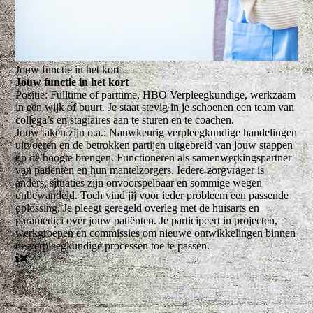
Jouw functie in het kort
Jouw functie in het kort
Positie:
Fulltime of parttime, HBO Verpleegkundige, werkzaam
in een wijk of buurt. Je staat stevig in je schoenen een team van
collega’s en stagiaires aan te sturen en te coachen.
Jouw taken zijn o.a.:
Nauwkeurig verpleegkundige handelingen
uitvoeren en de betrokken partijen uitgebreid van jouw stappen
op de hoogte brengen. Functioneren als samenwerkingspartner
van patiënten en hun mantelzorgers. Iedere zorgvrager is
anders, situaties zijn onvoorspelbaar en sommige wegen
onbewandeld. Toch vind jij voor ieder probleem een passende
oplossing. Je pleegt geregeld overleg met de huisarts en
paramedici over jouw patiënten. Je participeert in projecten,
werkgroepen en commissies om nieuwe ontwikkelingen binnen
de verpleegkundige processen toe te passen.