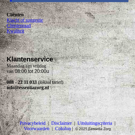
Cliënten
Klacht of suggestie
Cliëntenraad
Kwaliteit
Klantenservice
Maandag t/m vrijdag
van
08:00 tot 20:00u
088 - 22 11 033
(lokaal tarief)
info@essentiazorg.nl
Privacybeleid
|
Disclaimer
|
Uitsluitingscriteria
|
Voorwaarden
|
Colofon
|
© 2025 Essentia Zorg.