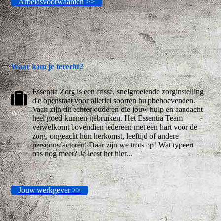
Arbeidsvoorwaarden >>
Waar kom je terecht?
Essentia Zorg is een frisse, snelgroeiende zorginstelling
die openstaat voor allerlei soorten hulpbehoevenden.
Vaak zijn dit echter ouderen die jouw hulp en aandacht
Wij
heel goed kunnen gebruiken. Het Essentia Team
verwelkomt bovendien iedereen met een hart voor de
zorg, ongeacht hun herkomst, leeftijd of andere
persoonsfactoren. Daar zijn we trots op! Wat typeert
ons nog meer? Je leest het hier...
Jouw werkgever >>