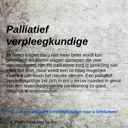
Palliatief
verpleegkundige
Te horen krijgen dat u niet meer beter wordt kan
gevoelens en allerlei vragen oproepen die zeer
overweldigend zijn. Bij palliatieve zorg is genezing niet
meer het doel, maar wordt een zo hoog mogelijke
kwaliteit van leven het nieuwe streven. Een palliatief
verpleegkundige zet zich in om u en uw naasten in geval
van een levensbedreigende aandoening zo goed
mogelijk te ondersteunen.
Wat kan een palliatief verpleegkundige voor u betekenen?
Pijnbehandeling bieden