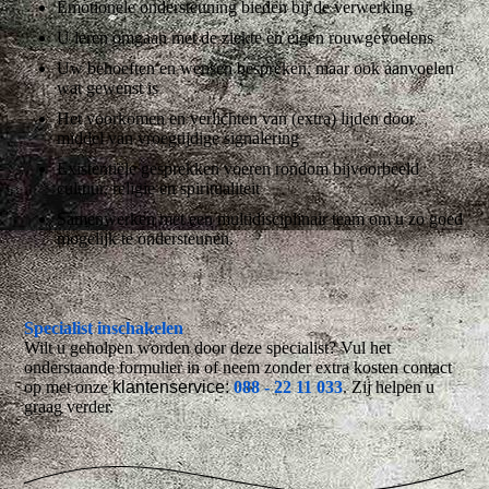
Emotionele ondersteuning bieden bij de verwerking
U leren omgaan met de ziekte en eigen rouwgevoelens
Uw behoeften en wensen bespreken, maar ook aanvoelen
wat gewenst is
Het voorkomen en verlichten van (extra) lijden door
middel van vroegtijdige signalering
Existentiële gesprekken voeren rondom bijvoorbeeld
cultuur, religie en spiritualiteit
Samenwerken met een multidisciplinair team om u zo goed
mogelijk te ondersteunen.
Specialist inschakelen
Wilt u geholpen worden door deze specialist? Vul het
onderstaande formulier in of neem zonder extra kosten contact
op met onze
klantenservice:
088 - 22 11 033
. Zij helpen u
graag verder.